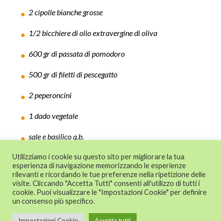
2 cipolle bianche grosse
1/2 bicchiere di olio extravergine di oliva
600 gr di passata di pomodoro
500 gr di filetti di pescegatto
2 peperoncini
1 dado vegetale
sale e basilico q.b.
Utilizziamo i cookie su questo sito per migliorare la tua
esperienza di navigazione memorizzando le esperienze
rilevanti e ricordando le tue preferenze nella ripetizione delle
© 2024 CAT - Centro di Assistenza Tecnica
visite. Cliccando "Accetta Tutti" consenti all'utilizzo di tutti i
alle imprese - Confesercenti Emilia
cookie. Puoi visualizzare le "Impostazioni Cookie" per definire
un consenso più specifico.
Romagna s.r.l. - P.I. 02024291201
Impostazioni Cookie
Accetta tutti