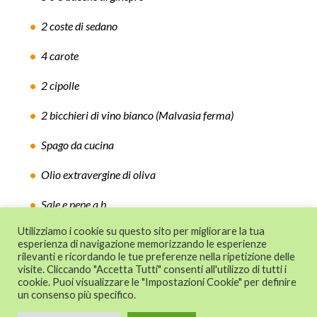
2 coste di sedano
4 carote
2 cipolle
2 bicchieri di vino bianco (Malvasia ferma)
Spago da cucina
Olio extravergine di oliva
Sale e pepe q.b.
Utilizziamo i cookie su questo sito per migliorare la tua
esperienza di navigazione memorizzando le esperienze
rilevanti e ricordando le tue preferenze nella ripetizione delle
© 2024 CAT - Centro di Assistenza Tecnica
visite. Cliccando "Accetta Tutti" consenti all'utilizzo di tutti i
alle imprese - Confesercenti Emilia
cookie. Puoi visualizzare le "Impostazioni Cookie" per definire
un consenso più specifico.
Romagna s.r.l. - P.I. 02024291201