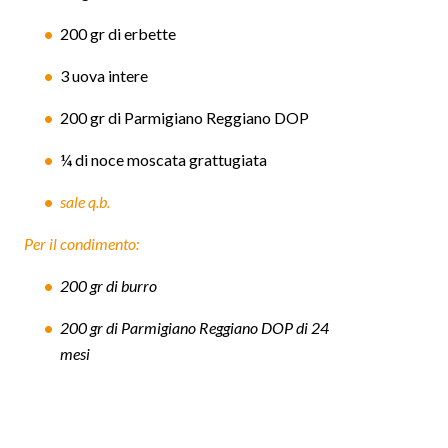
200 gr di erbette
3 uova intere
200 gr di Parmigiano Reggiano DOP
¼ di noce moscata grattugiata
sale q.b.
Per il condimento:
200 gr di burro
200 gr di Parmigiano Reggiano DOP di 24
mesi