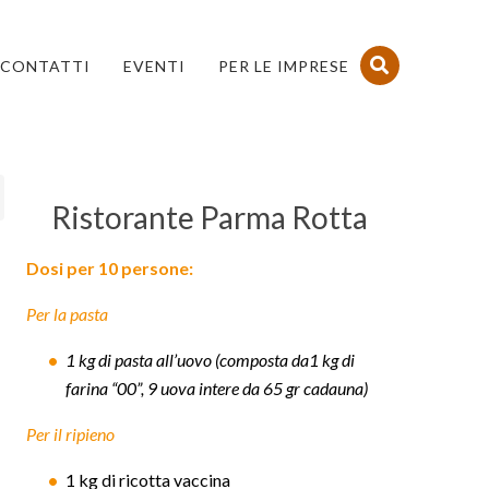
CONTATTI
EVENTI
PER LE IMPRESE
Ristorante Parma Rotta
Dosi per 10 persone:
Per la pasta
1 kg di pasta all’uovo (composta da1 kg di
farina “00”, 9 uova intere da 65 gr cadauna)
Per il ripieno
1 kg di ricotta vaccina