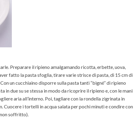
zzarle. Preparare il ripieno amalgamando ricotta, erbette, uova,
r fatto la pasta sfoglia, tirare varie strisce di pasta, di 15 cm di
Con un cucchiaino disporre sulla pasta tanti “bigné” di ripieno
ta in due su se stessa in modo da ricoprire il ripieno e, con le mani
gliere aria all’interno. Poi, tagliare con la rondella zigrinata in
. Cuocere i tortelli in acqua salata per pochi minuti e condire con
on soffritto).