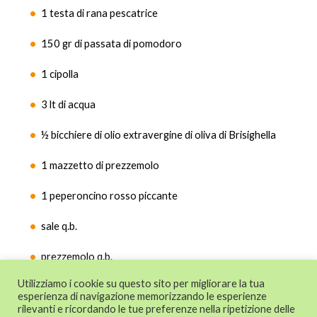
1 testa di rana pescatrice
150 gr di passata di pomodoro
1 cipolla
3 lt di acqua
½ bicchiere di olio extravergine di oliva di Brisighella
1 mazzetto di prezzemolo
1 peperoncino rosso piccante
sale q.b.
prezzemolo q.b.
Utilizziamo i cookie su questo sito per migliorare la tua
esperienza di navigazione memorizzando le esperienze
rilevanti e ricordando le tue preferenze nella ripetizione delle
© 2024 CAT - Centro di Assistenza Tecnica