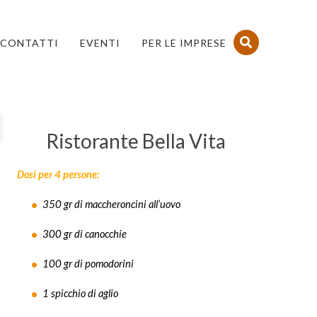
CONTATTI
EVENTI
PER LE IMPRESE
Ristorante Bella Vita
Dosi per 4 persone:
350 gr di maccheroncini all’uovo
300 gr di canocchie
100 gr di pomodorini
1 spicchio di aglio