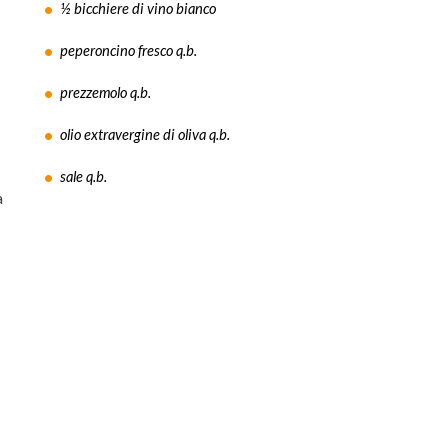
½ bicchiere di vino bianco
peperoncino fresco q.b.
prezzemolo q.b.
olio extravergine di oliva q.b.
sale q.b.
a