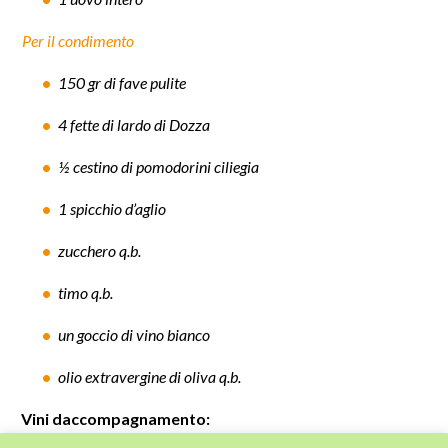
Per il condimento
150 gr di fave pulite
4 fette di lardo di Dozza
½ cestino di pomodorini ciliegia
1 spicchio d’aglio
zucchero q.b.
timo q.b.
un goccio di vino bianco
olio extravergine di oliva q.b.
Vini daccompagnamento:
Lambrusco di Sorbara DOC