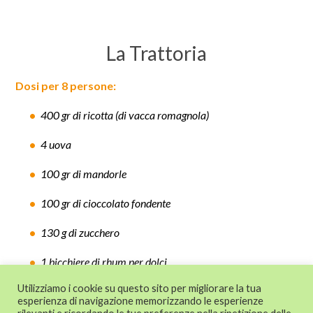
La Trattoria
Dosi per 8 persone:
400 gr di ricotta (di vacca romagnola)
4 uova
100 gr di mandorle
100 gr di cioccolato fondente
130 g di zucchero
1 bicchiere di rhum per dolci
Utilizziamo i cookie su questo sito per migliorare la tua
esperienza di navigazione memorizzando le esperienze