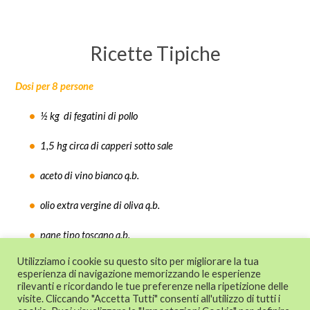
Ricette Tipiche
Dosi per 8 persone
½ kg
di fegatini di pollo
1,5 hg circa di capperi sotto sale
aceto di vino bianco q.b.
olio extra vergine di oliva q.b.
pane tipo toscano q.b.
Utilizziamo i cookie su questo sito per migliorare la tua
esperienza di navigazione memorizzando le esperienze
rilevanti e ricordando le tue preferenze nella ripetizione delle
© 2024 CAT - Centro di Assistenza Tecnica
visite. Cliccando "Accetta Tutti" consenti all'utilizzo di tutti i
alle imprese - Confesercenti Emilia