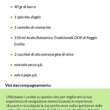
40 gr di burro
1 spicchio d’aglio
1 rametto di rosmarino
150 ml Aceto Balsamico Tradizionale DOP di Reggio
Emilia
2 cucchiai di olio extravergine di oliva
marsala secco q.b.
sale e pepe q.b.
Vini daccompagnamento:
Lambrusco Reggiano DOC
Utilizziamo i cookie su questo sito per migliorare la tua
esperienza di navigazione memorizzando le esperienze
rilevanti e ricordando le tue preferenze nella ripetizione delle
© 2024 CAT - Centro di Assistenza Tecnica