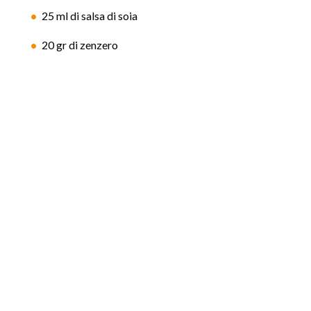
25 ml di salsa di soia
20 gr di zenzero