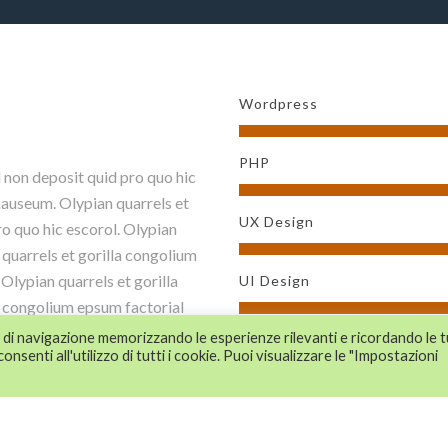
Wordpress
PHP
 non deposit quid pro quo hic
 nauseum. Olypian quarrels et
UX Design
ro quo hic escorol. Olypian
 quarrels et gorilla congolium
Olypian quarrels et gorilla
UI Design
a congolium epsum factorial
 et gorilla congolium sic ad
za di navigazione memorizzando le esperienze rilevanti e ricordando le 
Development
onsenti all'utilizzo di tutti i cookie. Puoi visualizzare le "Impostazioni
 factorial non deposit quid
olium sic ad nauseum.