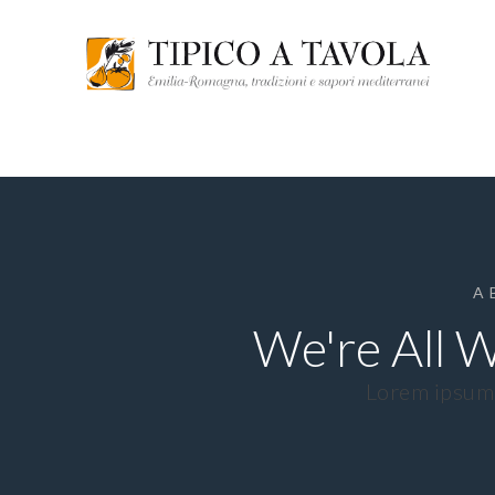
A 
We're All W
Lorem ipsum 