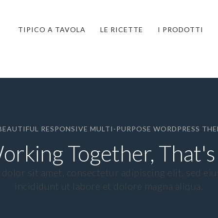
TIPICO A TAVOLA
LE RICETTE
I PRODOTTI
BEAUTIFUL RESPONSIVE MULTI-PURPOSE WORDPRESS TH
orking Together, That's
dolor sit amet, consectetur adipiscing elit, sed e
incididunt ut labore et dolore magna aliqua.