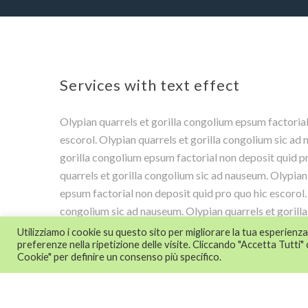
Services with text effect
Olypian quarrels et gorilla congolium epsum factorial
escorol. Olypian quarrels et gorilla congolium sic ad
gorilla congolium epsum factorial non deposit quid p
quarrels et gorilla congolium sic ad nauseum. Olypian
epsum factorial non deposit quid pro quo hic escorol. 
congolium sic ad nauseum. Olypian quarrels et gorill
non deposit quid pro quo hic escorol. Olypian quarrels
Utilizziamo i cookie su questo sito per migliorare la tua esperien
preferenze nella ripetizione delle visite. Cliccando "Accetta Tutti" c
nauseum. Olypian quarrels et gorilla congolium epsum
Cookie" per definire un consenso più specifico.
pro quo hic escorol. Olypian quarrels et gorilla cong