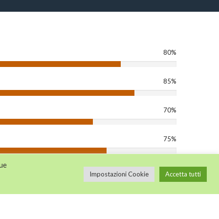
80%
85%
70%
75%
tue
90%
Impostazioni Cookie
Accetta tutti