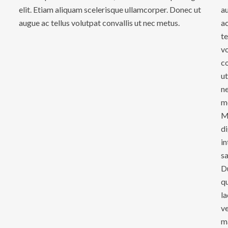
elit. Etiam aliquam scelerisque ullamcorper. Donec ut
a
augue ac tellus volutpat convallis ut nec metus.
a
te
v
co
ut
n
m
M
d
i
sa
D
qu
la
ve
m