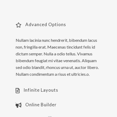
augue ac tellus volutpat convallis ut nec metus. Morbi
dignissim interdum sagittis.
Advanced Options
Nullam lacinia nunc hendrerit, bibendum lacus
non, fringilla erat. Maecenas tincidunt felis id
dictum semper. Nulla a odio tellus. Vivamus
bibendum feugiat mi vitae venenatis. Aliquam
sed odio blandit, rhoncus urna ut, auctor libero.
Nullam condimentum a risus et ultricies.o.
Infinite Layouts
Online Builder