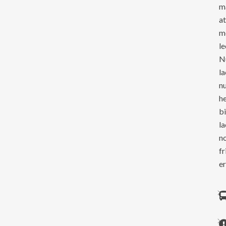
m
at
mo
le
N
la
n
he
b
la
no
fr
er