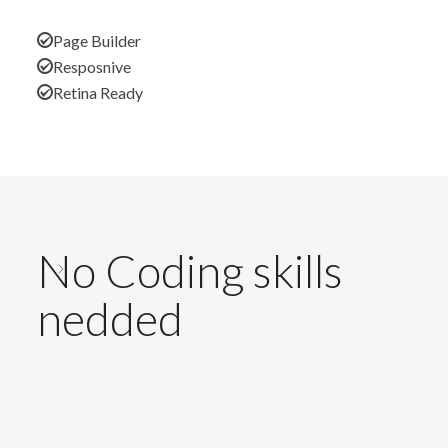
Page Builder
Resposnive
Retina Ready
No Coding skills
nedded
Lorem ipsum dolor sit amet, consectetur adipiscing
elit. Etiam aliquam scelerisque ullamcorper. Donec ut