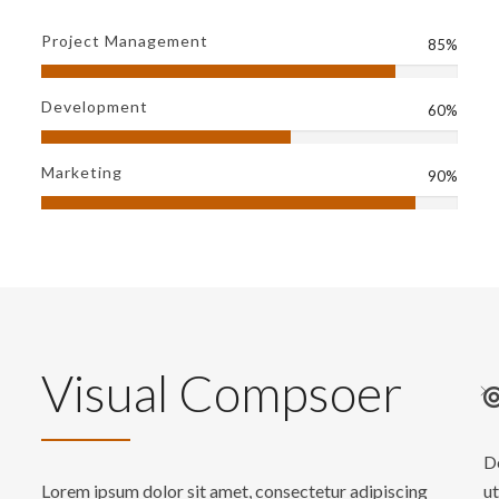
Project Management
85%
Development
60%
Marketing
90%
Visual Compsoer
D
Lorem ipsum dolor sit amet, consectetur adipiscing
ut