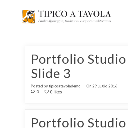
Portfolio Studio
Slide 3
Posted by tipicoatavolademo
On 29 Luglio 2016
0 likes
0
Portfolio Studio