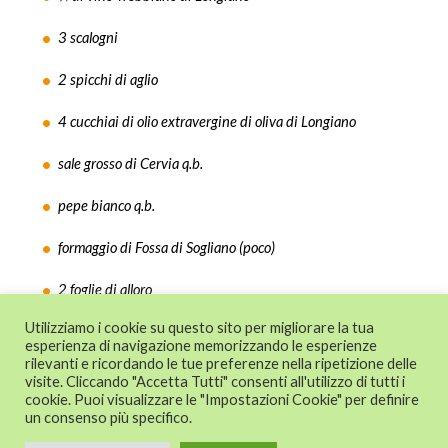
3 scalogni
2 spicchi di aglio
4 cucchiai di olio extravergine di oliva di Longiano
sale grosso di Cervia q.b.
pepe bianco q.b.
formaggio di Fossa di Sogliano (poco)
2 foglie di alloro
Utilizziamo i cookie su questo sito per migliorare la tua
esperienza di navigazione memorizzando le esperienze
rilevanti e ricordando le tue preferenze nella ripetizione delle
© 2024 CAT - Centro di Assistenza Tecnica
visite. Cliccando "Accetta Tutti" consenti all'utilizzo di tutti i
alle imprese - Confesercenti Emilia
cookie. Puoi visualizzare le "Impostazioni Cookie" per definire
un consenso più specifico.
Romagna s.r.l. - P.I. 02024291201