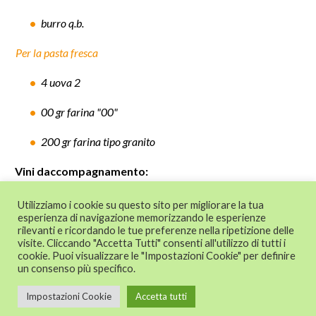
burro q.b.
Per la pasta fresca
4 uova 2
00 gr farina "00"
200 gr farina tipo granito
Vini daccompagnamento:
Romagna DOC Sangiovese Superiore
Utilizziamo i cookie su questo sito per migliorare la tua
esperienza di navigazione memorizzando le esperienze
rilevanti e ricordando le tue preferenze nella ripetizione delle
© 2024 CAT - Centro di Assistenza Tecnica
visite. Cliccando "Accetta Tutti" consenti all'utilizzo di tutti i
alle imprese - Confesercenti Emilia
cookie. Puoi visualizzare le "Impostazioni Cookie" per definire
un consenso più specifico.
Romagna s.r.l. - P.I. 02024291201
Impostazioni Cookie
Accetta tutti