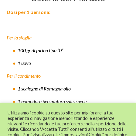
Dosi per 1 persona:
Per la sfoglia
100 gr di farina tipo “0”
1 uovo
Per il condimento
1 scalogno di Romagna olio
1 pomodoro ben maturo sale e pepe
Utilizziamo i cookie su questo sito per migliorare la tua
esperienza di navigazione memorizzando le esperienze
rilevanti e ricordando le tue preferenze nella ripetizione delle
© 2024 CAT - Centro di Assistenza Tecnica
visite. Cliccando "Accetta Tutti" consenti all'utilizzo di tutti i
alle imprese - Confesercenti Emilia
cookie. Puoi visualizzare le "Impostazioni Cookie" per definire